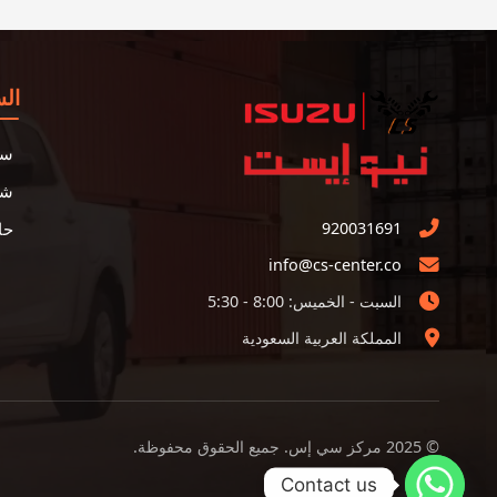
ال
سي
شا
920031691
حا
info@cs-center.co
السبت - الخميس: 8:00 - 5:30
المملكة العربية السعودية
© 2025 مركز سي إس. جميع الحقوق محفوظة.
Contact us